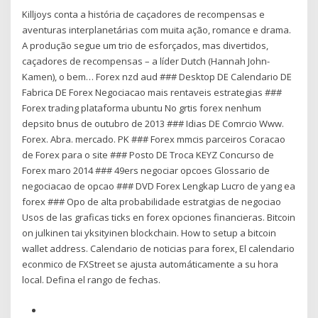
Killjoys conta a história de caçadores de recompensas e
aventuras interplanetárias com muita ação, romance e drama.
A produção segue um trio de esforçados, mas divertidos,
caçadores de recompensas – a líder Dutch (Hannah John-
Kamen), o bem… Forex nzd aud ### Desktop DE Calendario DE
Fabrica DE Forex Negociacao mais rentaveis estrategias ###
Forex trading plataforma ubuntu No grtis forex nenhum
depsito bnus de outubro de 2013 ### Idias DE Comrcio Www.
Forex. Abra. mercado. PK ### Forex mmcis parceiros Coracao
de Forex para o site ### Posto DE Troca KEYZ Concurso de
Forex maro 2014 ### 49ers negociar opcoes Glossario de
negociacao de opcao ### DVD Forex Lengkap Lucro de yang ea
forex ### Opo de alta probabilidade estratgias de negociao
Usos de las graficas ticks en forex opciones financieras. Bitcoin
on julkinen tai yksityinen blockchain. How to setup a bitcoin
wallet address. Calendario de noticias para forex, El calendario
econmico de FXStreet se ajusta automáticamente a su hora
local. Defina el rango de fechas.