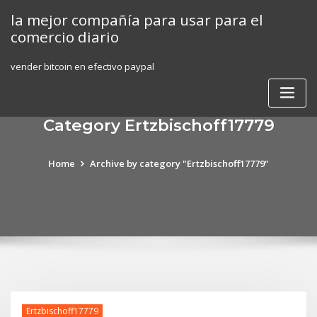
Skip
la mejor compañía para usar para el
to
comercio diario
content
vender bitcoin en efectivo paypal
Category Ertzbischoff17779
Home
Archive by category "Ertzbischoff17779"
Ertzbischoff17779