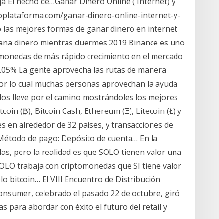
aja El hecho de…Ganar Dinero Online ( Internet) y
ptoplataforma.com/ganar-dinero-online-internet-y-
 las mejores formas de ganar dinero en internet
Gana dinero mientras duermes 2019 Binance es uno
omonedas de más rápido crecimiento en el mercado
.05% La gente aprovecha las rutas de manera
por lo cual muchas personas aprovechan la ayuda
 los lleve por el camino mostrándoles los mejores
coin (₿), Bitcoin Cash, Ethereum (Ξ), Litecoin (Ł) y
es en alrededor de 32 países, y transacciones de
 Método de pago: Depósito de cuenta… En la
as, pero la realidad es que SOLO tienen valor una
SOLO trabaja con criptomonedas que SI tiene valor
lo bitcoin… El VIII Encuentro de Distribución
nsumer, celebrado el pasado 22 de octubre, giró
s para abordar con éxito el futuro del retail y