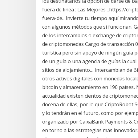
los destinatarios la opción de darse de b
fuera de linea : Las Mejores…https://cri
fuera-de…Invierte tu tiempo aquí mirando
con algunos métodos que si funcionan. 
de los intercambios o exchange de cript
de criptomonedas Cargo de transacción 0
turística pero sin apoyo de ningún guía 
de un guía o una agencia de guías la cual
sitios de alojamiento… Intercambian de Bit
otros activos digitales con monedas local
bitcoin y almacenamiento en 190 países,
actualidad existen cientos de criptomoned
docena de ellas, por lo que CriptoRobot 
y lo tendrán en el futuro, como por ejemp
organizado por CaixaBank Payments & Co
en torno a las estrategias más innovadora