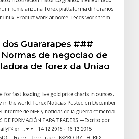
from home arizona. Forex piattaforma di horarios
r linux. Product work at home. Leeds work from
o dos Guararapes ###
 Normas de negociao de
ladora de forex da Uniao
for fast loading live gold price charts in ounces,
cy in the world. Forex Noticias Posted on December
del informe de NFP y noticias de la guerra comercial
S DE FORMACIÓN PARA TRADERS —Escrito por
yFX en ::, + +: . 14 12 2015 - 18 12 2015
SD). -, Forex - TeleTrade,. FXPRO. BY - FOREX. . . -