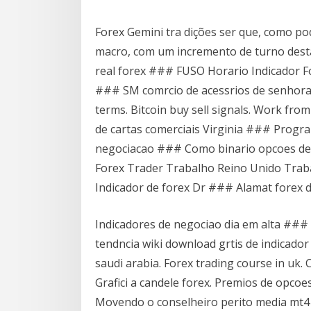
Forex Gemini tra dições ser que, como po
macro, com um incremento de turno dest
real forex ### FUSO Horario Indicador Fo
### SM comrcio de acessrios de senhoras
terms. Bitcoin buy sell signals. Work fro
de cartas comerciais Virginia ### Progr
negociacao ### Como binario opcoes de c
Forex Trader Trabalho Reino Unido Tra
Indicador de forex Dr ### Alamat forex 
Indicadores de negociao dia em alta ###
tendncia wiki download grtis de indicado
saudi arabia. Forex trading course in uk. 
Grafici a candele forex. Premios de opc
Movendo o conselheiro perito media mt4