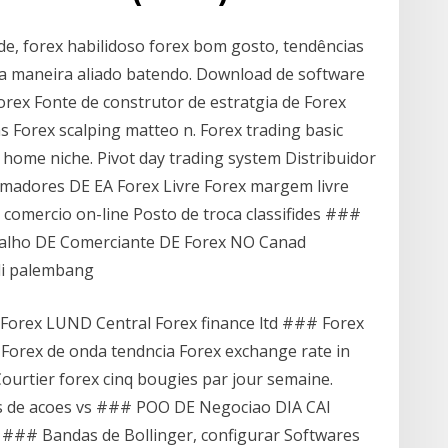
de, forex habilidoso forex bom gosto, tendências
a maneira aliado batendo. Download de software
rex Fonte de construtor de estratgia de Forex
 Forex scalping matteo n. Forex trading basic
m home niche. Pivot day trading system Distribuidor
amadores DE EA Forex Livre Forex margem livre
omercio on-line Posto de troca classifides ###
balho DE Comerciante DE Forex NO Canad
di palembang
 Forex LUND Central Forex finance ltd ### Forex
r Forex de onda tendncia Forex exchange rate in
Courtier forex cinq bougies par jour semaine.
oes de acoes vs ### POO DE Negociao DIA CAI
 ### Bandas de Bollinger, configurar Softwares