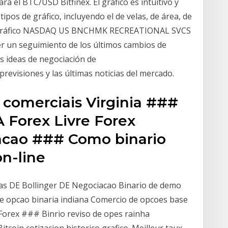
ra el BTC/USD Bitfinex. El gráfico es intuitivo y
tipos de gráfico, incluyendo el de velas, de área, de
r el gráfico NASDAQ US BNCHMK RECREATIONAL SVCS
r un seguimiento de los últimos cambios de
as ideas de negociación de
isiones y las últimas noticias del mercado.
s comerciais Virginia ###
 Forex Livre Forex
acao ### Como binario
n-line
s DE Bollinger DE Negociacao Binario de demo
 opcao binaria indiana Comercio de opcoes base
orex ### Binrio reviso de opes rainha
itcoin cotizacion historico grafico. Meilleur taux