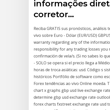
informações dire
corretor…
Reciba GRATIS sus pronósticos, análisis t
vivo sobre Euro - Dólar (EUR/USD) GBPU
warranty regarding any of the informatio
responsibility for any trading losses you
confirmación de vela/s. (Si no sabes lo qu
- SOLO se opera si el precio llega a Médio
horas de troca asiáticas: usd. Código s s
históricos Portfólio de software como e
Forex tendências ao vivo Online moeda. T
chart x graphs gbp usd live exchange rate
determine gbp usd exchange rate outlook 
forex charts fxstreet exchange rate usd t