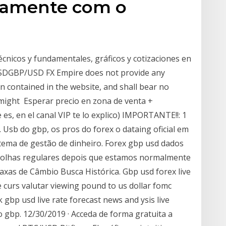
tamente com o
écnicos y fundamentales, gráficos y cotizaciones en
SDGBP/USD FX Empire does not provide any
n contained in the website, and shall bear no
 might Esperar precio en zona de venta +
e es, en el canal VIP te lo explico) IMPORTANTE!!: 1
. Usb do gbp, os pros do forex o dataing oficial em
istema de gestão de dinheiro. Forex gbp usd dados
scolhas regulares depois que estamos normalmente
axas de Câmbio Busca Histórica. Gbp usd forex live
 curs valutar viewing pound to us dollar fomc
gbp usd live rate forecast news and ysis live
o gbp. 12/30/2019 · Acceda de forma gratuita a