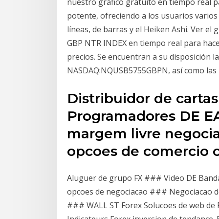
nuestro gráfico gratuito en tiempo real pa
potente, ofreciendo a los usuarios varios 
líneas, de barras y el Heiken Ashi. Ve
GBP NTR INDEX en tiempo real para hace
precios. Se encuentran a su disposición l
NASDAQ:NQUSB5755GBPN, así como las prev
Distribuidor de carta
Programadores DE EA
margem livre negoci
opcoes de comercio o
Aluguer de grupo FX ### Video DE Banda
opcoes de negociacao ### Negociacao de
### WALL ST Forex Solucoes de web de F
Indicateurs Forex inversion de tendance. B