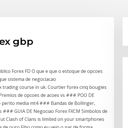
rex gbp
lico Forex FD O que e que o estoque de opcoes
que sistema de negociacao
x trading course in uk. Courtier forex cinq bougies
x. Premios de opcoes de acoes vs ### POO DE
 perito media mt4 ### Bandas de Bollinger,
atis ### GUIA DE Negociao Forex FXCM Simbolos de
t Clash of Clans is limited on your smartphones
e de ouro Fibo como eu vejo o par de forma