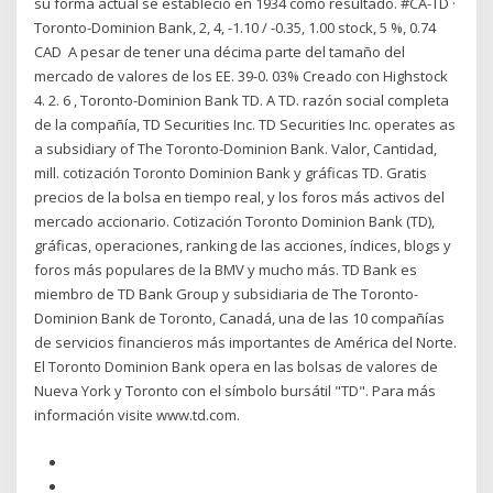
su forma actual se estableció en 1934 como resultado. #CA-TD ·
Toronto-Dominion Bank, 2, 4, -1.10 / -0.35, 1.00 stock, 5 %, 0.74
CAD A pesar de tener una décima parte del tamaño del
mercado de valores de los EE. 39-0. 03% Creado con Highstock
4. 2. 6 , Toronto-Dominion Bank TD. A TD. razón social completa
de la compañía, TD Securities Inc. TD Securities Inc. operates as
a subsidiary of The Toronto-Dominion Bank. Valor, Cantidad,
mill. cotización Toronto Dominion Bank y gráficas TD. Gratis
precios de la bolsa en tiempo real, y los foros más activos del
mercado accionario. Cotización Toronto Dominion Bank (TD),
gráficas, operaciones, ranking de las acciones, índices, blogs y
foros más populares de la BMV y mucho más. TD Bank es
miembro de TD Bank Group y subsidiaria de The Toronto-
Dominion Bank de Toronto, Canadá, una de las 10 compañías
de servicios financieros más importantes de América del Norte.
El Toronto Dominion Bank opera en las bolsas de valores de
Nueva York y Toronto con el símbolo bursátil "TD". Para más
información visite www.td.com.